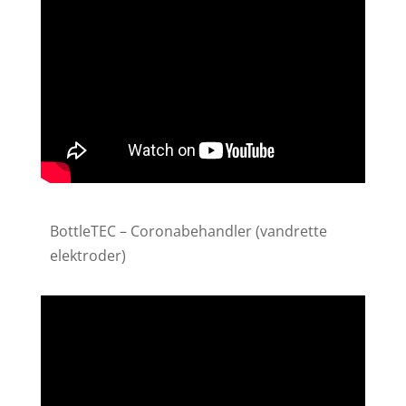
BottleTEC – Coronabehandler (vandrette
elektroder)