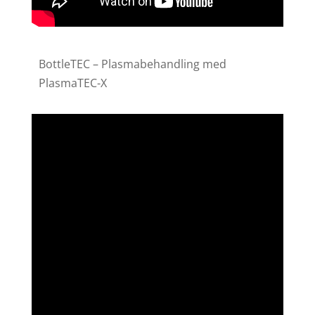
BottleTEC – Plasmabehandling med
PlasmaTEC-X