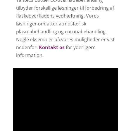
Tantecs BottleTEC-overfladebehandling
tilbyder forskellige løsninger til forbedring af
flaskeoverfladens vedhæftning. Vores
løsninger omfatter atmosfærisk
plasmabehandling og coronabehandling.
Nogle eksempler på vores muligheder er vist
nedenfor.
Kontakt os
for yderligere
information.