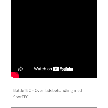
BottleTEC – Overfladebehandling med
SpotTEC