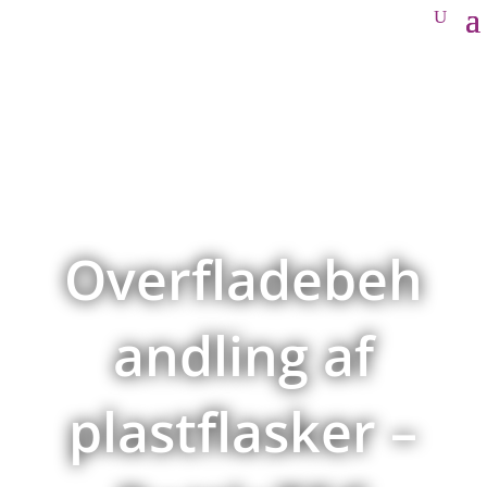
Overfladebeh
andling af
plastflasker –