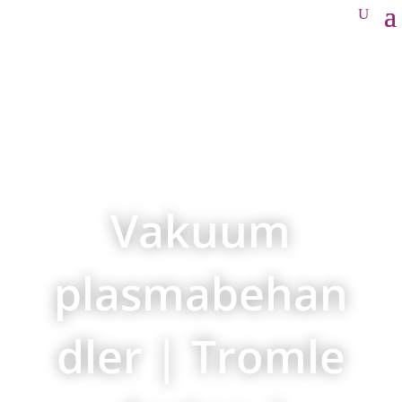
Vakuum
plasmabehan
dler | Tromle