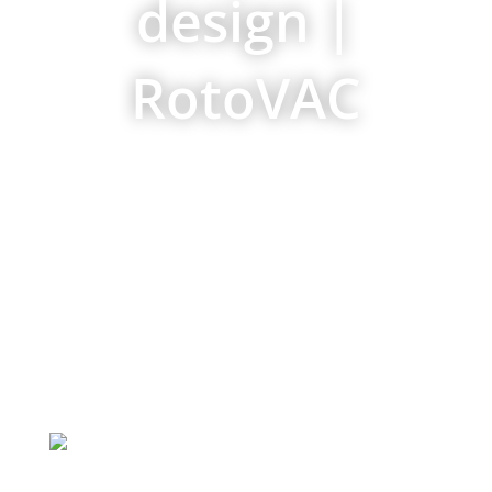
design |
RotoVAC