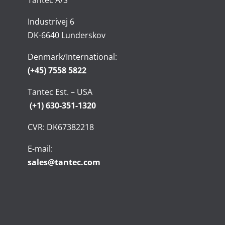
Tantec A/S
Industrivej 6
DK-6640 Lunderskov
Denmark/International:
(+45) 7558 5822
Tantec Est. – USA
(+1) 630-351-1320
CVR: DK67382218
E-mail:
sales@tantec.com