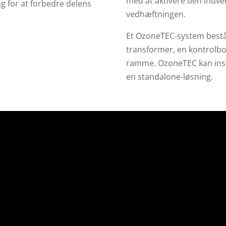
med at aktivere den indve
g for at forbedre delens
vedhæftningen.
Et OzoneTEC-system består
transformer, en kontrolbok
ramme. OzoneTEC kan insta
en standalone-løsning.