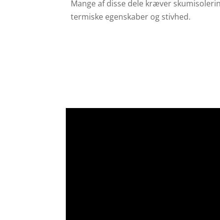
Mange af disse dele kræver skumisolerin
termiske egenskaber og stivhed.