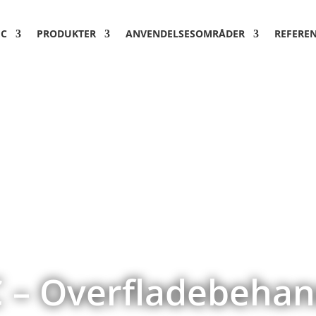
EC
PRODUKTER
ANVENDELSESOMRÅDER
REFERE
 – Overfladebehan