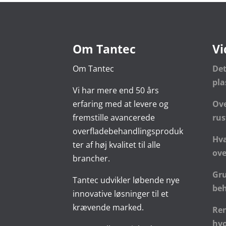
Om Tantec
Vi
Om Tantec
De
pl
Vi har mere end 50 års
erfaring med at levere og
Ove
fremstille avancerede
rus
overfladebehandlingsproduk
Hva
ter af høj kvalitet til alle
ove
brancher.
Gr
Tantec udvikler løbende nye
be
innovative løsninger til et
krævende marked.
Ren
hvo