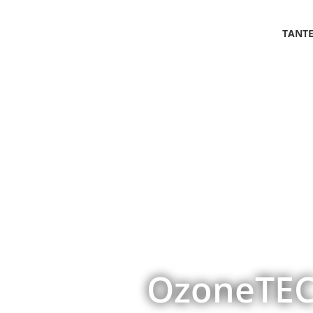
TANT
OzoneTEC