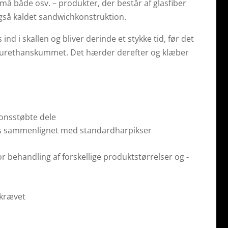
små både osv. – produkter, der består af glasfiber
gså kaldet sandwichkonstruktion.
 i skallen og bliver derinde et stykke tid, før det
lyurethanskummet. Det hærder derefter og klæber
ionsstøbte dele
ås sammenlignet med standardharpikser
for behandling af forskellige produktstørrelser og -
åkrævet