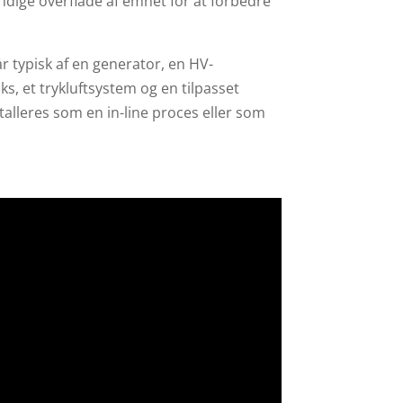
ndige overflade af emnet for at forbedre
 typisk af en generator, en HV-
s, et trykluftsystem og en tilpasset
lleres som en in-line proces eller som