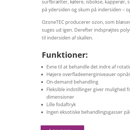
surfbrætter, kølere, isbokse, kapperør, 
på ydersiden og skum på indersiden – o
OzoneTEC producerer ozon, som blæses ind
suges ud igen. Derefter indsprøjtes po
til indersiden af skallen.
Funktioner:
Evne til at behandle det indre af rotat
Højere overfladeenerginiveauer opn
On-demand behandling
Fleksible indstillinger giver mulighed 
dimensioner
Lille fodaftryk
Ingen eksotiske behandlingsgasser p