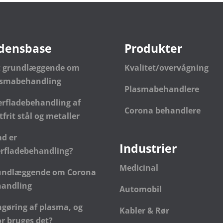
densbase
Produkter
t grundlæggende om
Kvalitet/overvågning
asmabehandling
Plasmabehandlere
rfladebehandling af
Corona behandlere
tfrit stål og metaller
d er
Industrier
rfladebehandling?
Medicinal
undlæggende om Corona
handling
Automobil
gøring af plasma, og
Kabler & Rør
r bruges det?