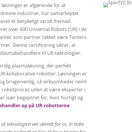
e løsninger er afgørende for at
sdrevne industrier, har samarbejdet
ret et betydeligt skridt fremad.
ret over 600 Universal Robots (UR) i de
Tantec som partner takket være Tantecs
ner. Denne certificering sikrer, at
 plasmabehandlere til UR-teknologier.
rdig plasmaløsning, der perfekt
UR-kollaborative robotter. Løsningen er
e og brugervenlig, så virksomheder nemt
 robotproces uden at være eksperter i
 især begejstret for, hvor hurtigt og
handler op på UR-robotterne
.
så teknologien var ukendt for os. Vi ledte
side og fandt en klar-til-brug-løsning fra