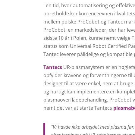
I en tid, hvor automatisering og effektiv
opretholde konkurrenceevnen i kvalitet
mellem polske ProCobot og Tantec marke
ProCobot, en markedsleder, der har leve
sidste 10 år i Polen, kunne nemt vælge 
status som Universal Robot Certified Part
Tantec leverer pålidelige og kompatible
Tantecs
UR-plasmasystem er en nøglefæ
opfylder kravene og forventningerne til 
designet til at være enkel, nem at brug
og hurtigt kan implementere en komplet
plasmaoverfladebehandling. ProCobot var
nemt det var at starte Tantecs
plasmabe
“Vi havde ikke arbejdet med plasma før, 
efter løsninger på UR-robotternes hjemme