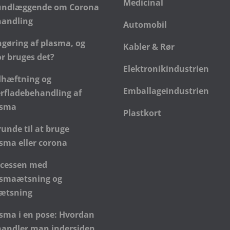
Medicinal
undlæggende om Corona
handling
Automobil
gøring af plasma, og
Kabler & Rør
r bruges det?
Elektronikindustrien
dhæftning og
Emballageindustrien
rfladebehandling af
asma
Plastkort
runde til at bruge
sma eller corona
ocessen med
asmaætsning og
rætsning
sma i en pose: Hvordan
andler man indersiden