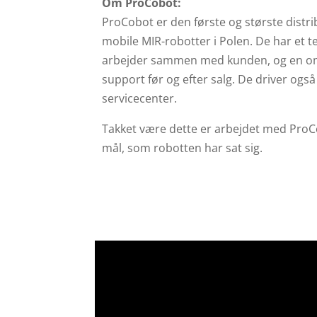
Om ProCobot:
ProCobot er den første og største distri
mobile MIR-robotter i Polen. De har et t
arbejder sammen med kunden, og en omf
support før og efter salg. De driver ogs
servicecenter.
Takket være dette er arbejdet med ProCo
mål, som robotten har sat sig.