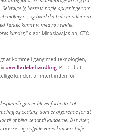
. Selvfølgelig læste vi nogle oplysninger om
ehandling er, og hvad det hele handler om.
ed Tantec kunne vi med ro i sindet
vores kunder,”
siger Mirosław Jaślan, CTO
tigt at komme i gang med teknologien,
tiv
overfladebehandling
. ProCobot
skellige kunder, primært inden for
ladespændingen er blevet forbedret til
 maling og coating, som er afgørende for at
r til at blive sendt til kunderne. Det viser,
s processer og opfylde vores kunders høje