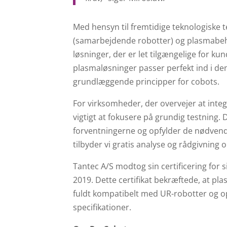
Med hensyn til fremtidige teknologiske
(samarbejdende robotter) og plasmabehand
løsninger, der er let tilgængelige for k
plasmaløsninger passer perfekt ind i de
grundlæggende principper for cobots.
For virksomheder, der overvejer at inte
vigtigt at fokusere på grundig testning. D
forventningerne og opfylder de nødvend
tilbyder vi gratis analyse og rådgivning
Tantec A/S modtog sin certificering for
2019. Dette certifikat bekræftede, at p
fuldt kompatibelt med UR-robotter og opf
specifikationer.