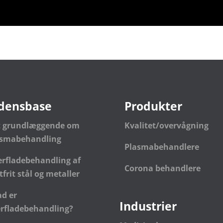
densbase
Produkter
t grundlæggende om
Kvalitet/overvågning
asmabehandling
Plasmabehandlere
rfladebehandling af
Corona behandlere
tfrit stål og metaller
d er
Industrier
rfladebehandling?