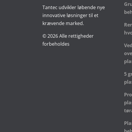
Gr
Tantec udvikler løbende nye
be
innovative løsninger til et
krævende marked.
Ren
hvo
© 2026 Alle rettigheder
forbeholdes
Ve
ove
pl
5 g
pla
Pr
pl
tø
Pla
beh