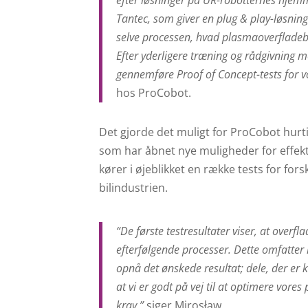
Tantec, som giver en plug & play-løsning
selve processen, hvad plasmaoverfladeb
Efter yderligere træning og rådgivning m
gennemføre Proof of Concept-tests for 
hos ProCobot.
Det gjorde det muligt for ProCobot hur
som har åbnet nye muligheder for effek
kører i øjeblikket en række tests for for
bilindustrien.
“De første testresultater viser, at overf
efterfølgende processer. Dette omfatter
opnå det ønskede resultat; dele, der er kla
at vi er godt på vej til at optimere vore
krav,”
siger Mirosław
.