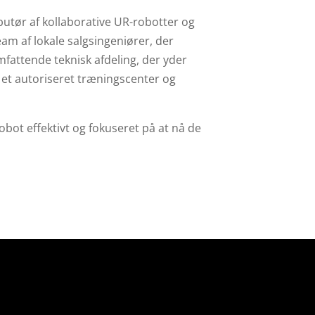
butør af kollaborative UR-robotter og
eam af lokale salgsingeniører, der
attende teknisk afdeling, der yder
å et autoriseret træningscenter og
bot effektivt og fokuseret på at nå de