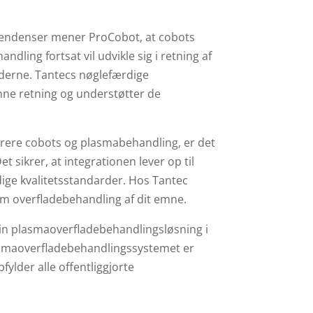
 tendenser mener ProCobot, at cobots
ling fortsat vil udvikle sig i retning af
underne. Tantecs nøglefærdige
nne retning og understøtter de
grere cobots og plasmabehandling, er det
et sikrer, at integrationen lever op til
ige kvalitetsstandarder. Hos Tantec
 om overfladebehandling af dit emne.
 sin plasmaoverfladebehandlingsløsning i
lasmaoverfladebehandlingssystemet er
ylder alle offentliggjorte