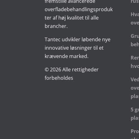
fremstille avancerede
rus
overfladebehandlingsproduk
Hva
ter af høj kvalitet til alle
ove
brancher.
Gr
Tantec udvikler løbende nye
be
innovative løsninger til et
krævende marked.
Ren
hvo
© 2026 Alle rettigheder
forbeholdes
Ve
ove
pl
5 g
pla
Pr