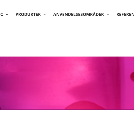
EC
PRODUKTER
ANVENDELSESOMRÅDER
REFERE
We Support