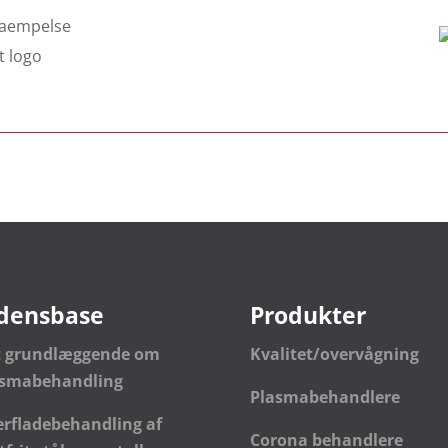
densbase
Produkter
t grundlæggende om
Kvalitet/overvågning
asmabehandling
Plasmabehandlere
rfladebehandling af
Corona behandlere