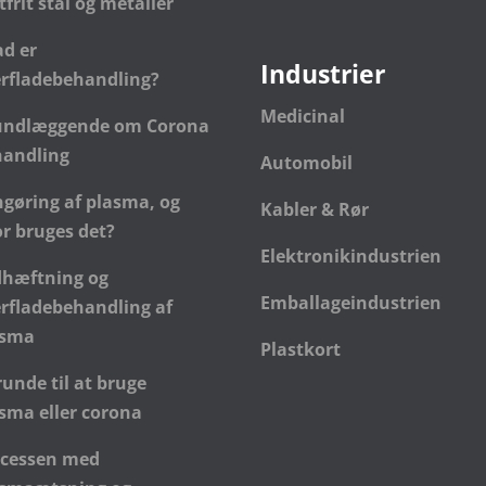
tfrit stål og metaller
d er
Industrier
rfladebehandling?
Medicinal
undlæggende om Corona
handling
Automobil
gøring af plasma, og
Kabler & Rør
r bruges det?
Elektronikindustrien
dhæftning og
Emballageindustrien
rfladebehandling af
asma
Plastkort
runde til at bruge
sma eller corona
ocessen med