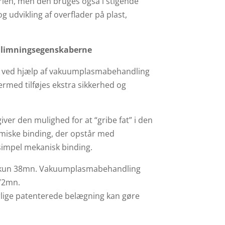
trien, men den bruges også i stigende
og udvikling af overflader på plast,
 limningsegenskaberne
re ved hjælp af vakuumplasmabehandling
rmed tilføjes ekstra sikkerhed og
ver den mulighed for at “gribe fat” i den
miske binding, der opstår med
simpel mekanisk binding.
n kun 38mn. Vakuumplasmabehandling
 72mn.
ærlige patenterede belægning kan gøre