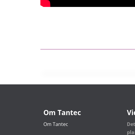
Om Tantec
Vi
Om Tantec
De
pl