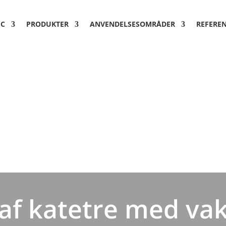
EC
PRODUKTER
ANVENDELSESOMRÅDER
REFERE
 af katetre med v