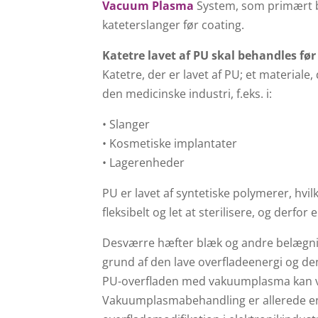
Vacuum Plasma
System, som primært br
kateterslanger før coating.
Katetre lavet af PU skal behandles før
Katetre, der er lavet af PU; et materiale,
den medicinske industri, f.eks. i:
• Slanger
• Kosmetiske implantater
• Lagerenheder
PU er lavet af syntetiske polymerer, hvil
fleksibelt og let at sterilisere, og derfor e
Desværre hæfter blæk og andre belægnin
grund af den lave overfladeenergi og de
PU-overfladen med vakuumplasma kan v
Vakuumplasmabehandling er allerede en 