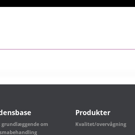
densbase
Produkter
t grundlæggende om
Kvalitet/overvågning
asmabehandling