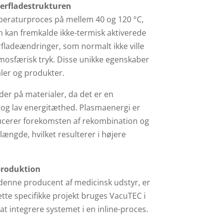
rfladestrukturen
eraturproces på mellem 40 og 120 °C,
 kan fremkalde ikke-termisk aktiverede
rfladeændringer, som normalt ikke ville
sfærisk tryk. Disse unikke egenskaber
ler og produkter.
er på materialer, da det er en
 og lav energitæthed. Plasmaenergi er
ducerer forekomsten af rekombination og
længde, hvilket resulterer i højere
eproduktion
 denne producent af medicinsk udstyr, er
dette specifikke projekt bruges VacuTEC i
t integrere systemet i en inline-proces.