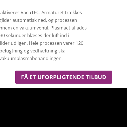
, aktiveres VacuTEC. Armaturet trækkes
glider automatisk ned, og processen
ennem en vakuumventil. Plasmaet aflades
 30 sekunder blæses der luft ind i
ider ud igen. Hele processen varer 120
 befugtning og vedhæftning skal
r vakuumplasmabehandlingen.
FÅ ET UFORPLIGTENDE TILBUD