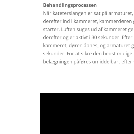
Behandlingsprocessen
Når kateterslangen er sat på armaturet
derefter ind i kammeret, kammerdøren 
starter. Luften suges ud af kammeret g
derefter og er aktivt i 30 sekunder. Efter
kammeret, døren åbnes, og armaturet gl
sekunder. For at sikre den bedst mulige
belægningen påføres umiddelbart efte