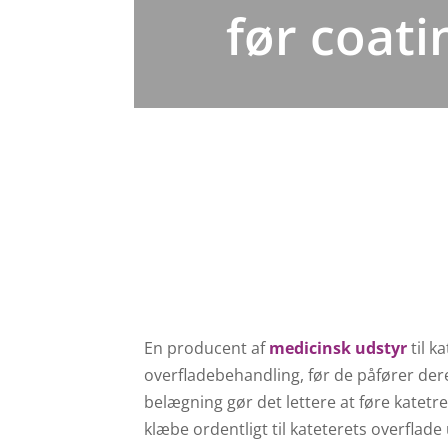
før coat
En producent af
medicinsk udstyr
til k
overfladebehandling, før de påfører de
belægning gør det lettere at føre katetret
klæbe ordentligt til kateterets overflad