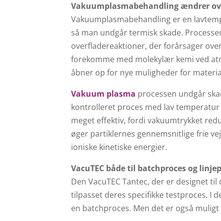
Vakuumplasmabehandling ændrer ove
Vakuumplasmabehandling er en lavtemp
så man undgår termisk skade. Processen
overfladereaktioner, der forårsager ove
forekomme med molekylær kemi ved atmo
åbner op for nye muligheder for materia
Vakuum plasma
processen undgår skad
kontrolleret proces med lav temperatur
meget effektiv, fordi vakuumtrykket re
øger partiklernes gennemsnitlige frie vej
ioniske kinetiske energier.
VacuTEC både til batchproces og linj
Den VacuTEC Tantec, der er designet til
tilpasset deres specifikke testproces. I 
en batchproces. Men det er også muligt a